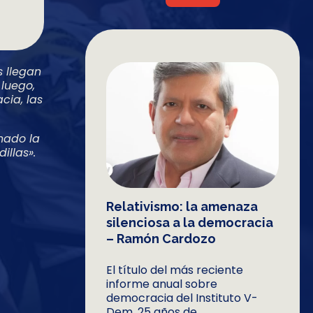
s llegan
 luego,
cia, las
nado la
illas».
Relativismo: la amenaza
silenciosa a la democracia
– Ramón Cardozo
El título del más reciente
informe anual sobre
democracia del Instituto V-
Dem, 25 años de