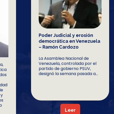
Poder Judicial y erosión
democrática en Venezuela
– Ramón Cardozo
La Asamblea Nacional de
Venezuela, controlada por el
a,
partido de gobierno PSUV,
tica
designó la semana pasada a...
ados
idad
de
 y
os
to
Leer