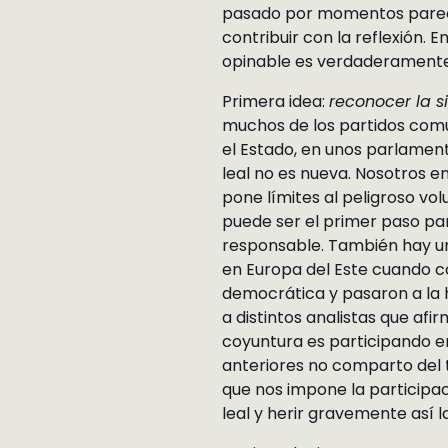
pasado por momentos parecid
contribuir con la reflexión.
opinable es verdaderamente
Primera idea:
reconocer la s
muchos de los partidos comu
el Estado, en unos parlamento
leal no es nueva. Nosotros e
pone límites al peligroso vo
puede ser el primer paso par
responsable. También hay un 
en Europa del Este cuando co
democrática y pasaron a la 
a distintos analistas que af
coyuntura es participando en 
anteriores no comparto del t
que nos impone la participac
leal y herir gravemente así 