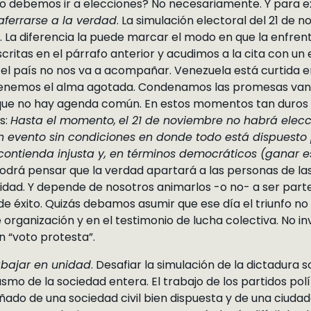
no debemos ir a elecciones? No necesariamente. Y para 
aferrarse a la verdad
. La simulación electoral del 21 de
. La diferencia la puede marcar el modo en que la enfre
scritas en el párrafo anterior y acudimos a la cita con u
el país no nos va a acompañar. Venezuela está curtida en 
tenemos el alma agotada. Condenamos las promesas van
que no hay agenda común. En estos momentos tan duros
s:
Hasta el momento,
el 21 de noviembre no habrá elec
un evento sin condiciones en donde todo está dispuesto
contienda injusta y, en términos democráticos (ganar e
odrá pensar que la verdad apartará a las personas de las 
ilidad. Y depende de nosotros animarlos -o no- a ser par
de éxito. Quizás debamos asumir que ese día el triunfo no
organización y en el testimonio de lucha colectiva. No in
 “voto protesta”.
abajar en unidad
. Desafiar la simulación de la dictadura 
smo de la sociedad entera. El trabajo de los partidos polít
añado de una sociedad civil bien dispuesta y de una ciu