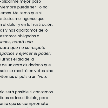
explicarme mejor paso
 noviembre puede ser -o no-
ntemos. Me temo que si
n entusiasmo ingenuo que
el dolor y en la frustración.
as y nos apartamos de lo
 estamos obligados a
ciones, habrá una
 para que no se respete
spacios y ejercer el poder)
urnas el día de la
te de un acto ciudadano que
 solo se medirá en votos sino
vitemos al país a un “voto
solo será posible si contamos
icos es insustituible, pero
dadanía que se comprometa