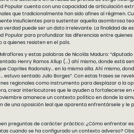
d Popular cuenta con una capacidad de articulación extr
nales que tradicionalmente han sido afines al régimen. C
te insuficientes para sustentar aquella asombrosa teo
 la verdad puede ser un dato irrelevante. La finalidad de
d Popular para profundizar las diferencias entre quiene
 a quienes resisten en el país.
Miraflores y estas palabras de Nicolás Maduro: “diputado
sentado Henry Ramos Allup (…) ahí mismo, donde está sen
ue Capriles Radonsky… en la misma silla. Ahí mismo, don
estuvo sentado Julio Borges”. Con estas frases se reve
cciones regionales como instrumento para desplazar a la o
ra, crear interlocutores que le ayuden a fortalecerse en 
 noviembre amanece un contexto político en donde la simul
ón de una oposición leal que aparenta enfrentársele y le
mpen preguntas de carácter práctico: ¿Cómo enfrentar e
as cuando se ha configurado un contexto adverso? Obs