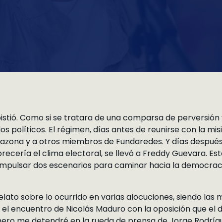
istió. Como si se tratara de una comparsa de perversión y
idos políticos. El régimen, días antes de reunirse con la mi
azona y a otros miembros de Fundaredes. Y días después 
ecería el clima electoral, se llevó a Freddy Guevara. E
impulsar dos escenarios para caminar hacia la democraci
elato sobre lo ocurrido en varias alocuciones, siendo las
el encuentro de Nicolás Maduro con la oposición que el d
ero me detendré en la rueda de prensa de Jorge Rodrígu