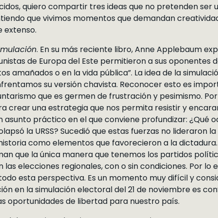
os, quiero compartir tres ideas que no pretenden ser u
 Entiendo que vivimos momentos que demandan creatividad
 extenso.
imulación
. En su más reciente libro, Anne Applebaum expl
nistas de Europa del Este permitieron a sus oponentes
s amañados o en la vida pública”. La idea de la simulació
nfrentamos su versión chavista. Reconocer esto es impor
luntarismo que es germen de frustración y pesimismo. Por 
a crear una estrategia que nos permita resistir y encara
asunto práctico en el que conviene profundizar: ¿Qué ocu
lapsó la URSS? Sucedió que estas fuerzas no lideraron l
historia como elementos que favorecieron a la dictadura
irman que la única manera que tenemos los partidos polític
las elecciones regionales, con o sin condiciones. Por lo 
odo esta perspectiva. Es un momento muy difícil y consid
ión en la simulación electoral del 21 de noviembre es con
las oportunidades de libertad para nuestro país.