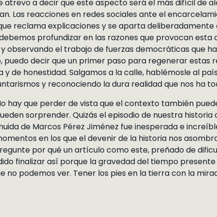
atrevo a decir que este aspecto será el más difícil de al
an. Las reacciones en redes sociales ante el encarcela
 que reclama explicaciones y se aparta deliberadamente d
 debemos profundizar en las razones que provocan esta a
y observando el trabajo de fuerzas democráticas que ha
o, puedo decir que un primer paso para regenerar estas r
 y de honestidad. Salgamos a la calle, hablémosle al pa
untarismos y reconociendo la dura realidad que nos ha toc
. No hay que perder de vista que el contexto también pu
eden sorprender. Quizás el episodio de nuestra historia
a huida de Marcos Pérez Jiménez fue inesperada e increíbl
momentos en los que el devenir de la historia nos asombra
 pregunte por qué un artículo como este, preñado de dific
dido finalizar así porque la gravedad del tiempo presente 
ue no podemos ver. Tener los pies en la tierra con la mira