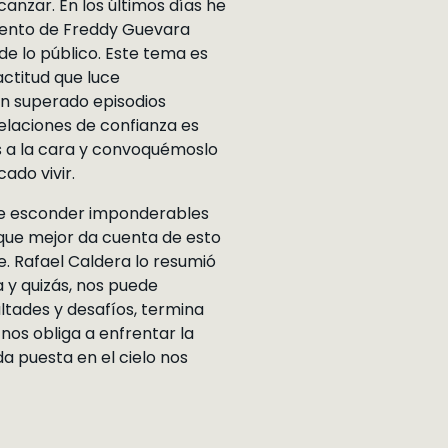
canzar. En los últimos días he
miento de Freddy Guevara
e lo público. Este tema es
ctitud que luce
n superado episodios
elaciones de confianza es
ís a la cara y convoquémoslo
ado vivir.
ede esconder imponderables
 que mejor da cuenta de esto
e. Rafael Caldera lo resumió
 y quizás, nos puede
ultades y desafíos, termina
nos obliga a enfrentar la
da puesta en el cielo nos