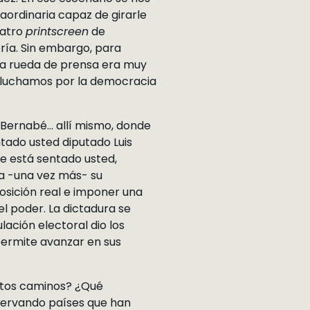
aordinaria capaz de girarle
uatro
printscreen
de
ría. Sin embargo, para
 esa rueda de prensa era muy
s luchamos por la democracia
 Bernabé… allí mismo, donde
tado usted diputado Luis
de está sentado usted,
la -una vez más- su
posición real e imponer una
el poder. La dictadura se
ación electoral dio los
 permite avanzar en sus
stos caminos? ¿Qué
ervando países que han