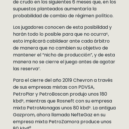
de crudo en los siguientes 6 meses que, en los
supuestos planteados aumentaría la
probabilidad de cambio de régimen polìtico.
Los jugadores conocen de esta posibilidad y
harán todo lo posible para que no ocurra⁶,
esto implicará cabildear ante cada árbitro
de manera que no cambien su objetivo de
mantener el “nicho de producción”, y de esta
manera no se cierre el juego antes de agotar
las reserva⁷.
Para el cierre del año 2019 Chevron a través
de sus empresas mixtas con PDVSA,
PetroPiar y PetroBoscan produjo unos 180
kbd⁸, mientras que Rosneft con su empresa
mixta PetroMonagas unos 80 kbd⁹. La antigua
Gazprom, ahora llamada NefteGaz en su
empresa mixta PetroZamora produce unos
80 kbd¹⁰.