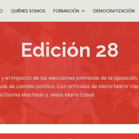
IO
QUIÉNES SOMOS
FORMACIÓN
DEMOCRATIZACIÓN
Edición 28
 y el impacto de las elecciones primarias de la oposición.
vas de cambio político. Con artículos de Marivi Marín Váz
ía Corina Machado y Jesús María Casal.