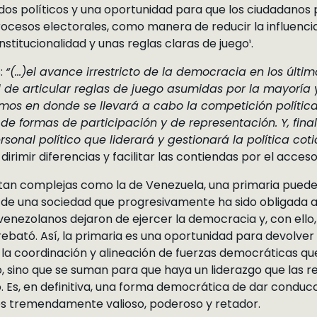
dos políticos y una oportunidad para que los ciudadanos 
ocesos electorales, como manera de reducir la influencia
stitucionalidad y unas reglas claras de juego¹.
:
“(…)el avance irrestricto de la democracia en los últ
d de articular reglas de juego asumidas por la mayoría
mos en donde se llevará a cabo la competición política
 de formas de participación y de representación. Y, fin
sonal político que liderará y gestionará la política coti
dirimir diferencias y facilitar las contiendas por el acceso
 tan complejas como la de Venezuela, una primaria puede 
de una sociedad que progresivamente ha sido obligada a o
 venezolanos dejaron de ejercer la democracia y, con ello,
rebató. Así, la primaria es una oportunidad para devolver l
 la coordinación y alineación de fuerzas democráticas q
, sino que se suman para que haya un liderazgo que las r
. Es, en definitiva, una forma democrática de dar conduc
s tremendamente valioso, poderoso y retador.