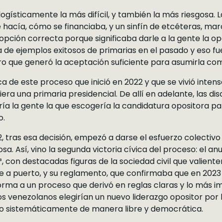
 logísticamente la más difícil, y también la más riesgosa.
 hacía, cómo se financiaba, y un sinfín de etcéteras, ma
pción correcta porque significaba darle a la gente la opo
de ejemplos exitosos de primarias en el pasado y eso fue
ro que generó la aceptación suficiente para asumirla com
ca de este proceso que inició en 2022 y que se vivió inten
iera una primaria presidencial. De allí en adelante, las d
ría la gente la que escogería la candidatura opositora pa
o.
, tras esa decisión, empezó a darse el esfuerzo colectiv
sa. Así, vino la segunda victoria cívica del proceso: el a
, con destacadas figuras de la sociedad civil que valien
e a puerto, y su reglamento, que confirmaba que en 2023 
orma a un proceso que derivó en reglas claras y lo más imp
s venezolanos elegirían un nuevo liderazgo opositor por l
o sistemáticamente de manera libre y democrática.