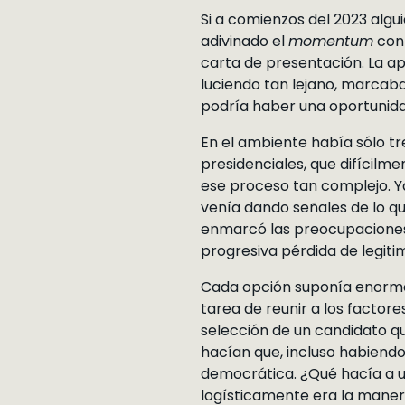
Si a comienzos del 2023 algu
adivinado el
momentum
con 
carta de presentación. La a
luciendo tan lejano, marcab
podría haber una oportunidad
En el ambiente había sólo t
presidenciales, que difícilme
ese proceso tan complejo. Ya
venía dando señales de lo q
enmarcó las preocupaciones 
progresiva pérdida de legitim
Cada opción suponía enormes 
tarea de reunir a los factor
selección de un candidato q
hacían que, incluso habiendo
democrática. ¿Qué hacía a u
logísticamente era la manera