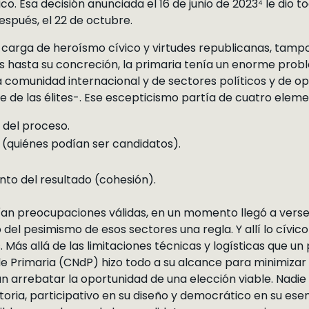
ico. Esa decisión anunciada el 16 de junio de 2023⁴ le dio t
spués, el 22 de octubre.
carga de heroísmo cívico y virtudes republicanas, tamp
ís hasta su concreción, la primaria tenía un enorme pro
 comunidad internacional y de sectores políticos y de op
 de las élites-. Ese escepticismo partía de cuatro elem
n del proceso.
(quiénes podían ser candidatos).
nto del resultado (cohesión).
ían preocupaciones válidas, en un momento llegó a vers
 del pesimismo de esos sectores una regla. Y allí lo cívico
 Más allá de las limitaciones técnicas y logísticas que 
de Primaria (CNdP) hizo todo a su alcance para minimizar 
 arrebatar la oportunidad de una elección viable. Nadie
oria, participativo en su diseño y democrático en su ese