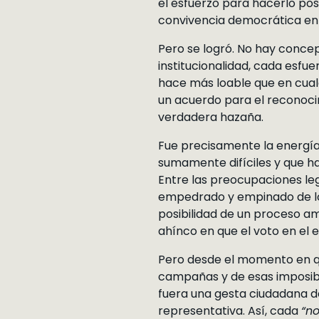
el esfuerzo para hacerlo po
convivencia democrática en e
Pero se logró. No hay conc
institucionalidad, cada esfue
hace más loable que en cualqu
un acuerdo para el reconoci
verdadera hazaña.
Fue precisamente la energía
sumamente difíciles y que ha
Entre las preocupaciones le
empedrado y empinado de lo 
posibilidad de un proceso amp
ahínco en que el voto en el ex
Pero desde el momento en qu
campañas y de esas imposibil
fuera una gesta ciudadana de
representativa. Así, cada
“n