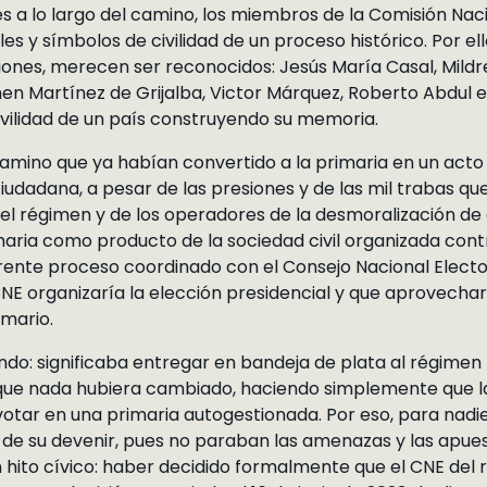
 a lo largo del camino, los miembros de la Comisión Naci
les y símbolos de civilidad de un proceso histórico. Por el
ones, merecen ser reconocidos: Jesús María Casal, Mildr
en Martínez de Grijalba, Victor Márquez, Roberto Abdul e 
 civilidad de un país construyendo su memoria.
camino que ya habían convertido a la primaria en un acto 
udadana, a pesar de las presiones y de las mil trabas qu
el régimen y de los operadores de la desmoralización de 
maria como producto de la sociedad civil organizada con
rente proceso coordinado con el Consejo Nacional Electo
NE organizaría la elección presidencial y que aprovechar s
imario.
do: significaba entregar en bandeja de plata al régimen 
n que nada hubiera cambiado, haciendo simplemente que la
otar en una primaria autogestionada. Por eso, para nadie
o de su devenir, pues no paraban las amenazas y las apues
ran hito cívico: haber decidido formalmente que el CNE de