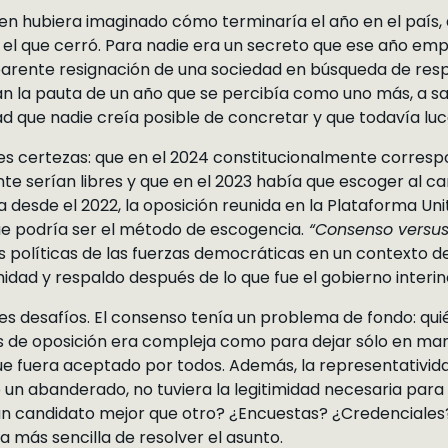
ien hubiera imaginado cómo terminaría el año en el país,
el que cerró. Para nadie era un secreto que ese año e
parente resignación de una sociedad en búsqueda de resp
an la pauta de un año que se percibía como uno más, a s
 que nadie creía posible de concretar y que todavía luce 
res certezas: que en el 2024 constitucionalmente corresp
nte serían libres y que en el 2023 había que escoger al c
 desde el 2022, la oposición reunida en la Plataforma Unit
ue podría ser el método de escogencia.
“Consenso versus
políticas de las fuerzas democráticas en un contexto de
idad y respaldo después de lo que fue el gobierno interin
desafíos. El consenso tenía un problema de fondo: quién l
es de oposición era compleja como para dejar sólo en man
ue fuera aceptado por todos. Además, la representativi
 un abanderado, no tuviera la legitimidad necesaria para
n candidato mejor que otro? ¿Encuestas? ¿Credenciales
 más sencilla de resolver el asunto.