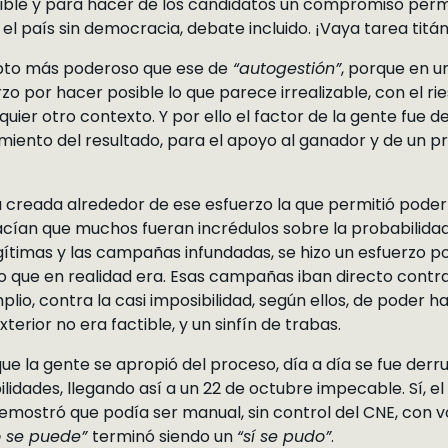
sible y para hacer de los candidatos un compromiso per
l país sin democracia, debate incluido. ¡Vaya tarea titán
epto más poderoso que ese de
“autogestión”
, porque en u
rzo por hacer posible lo que parece irrealizable, con el rie
ier otro contexto. Y por ello el factor de la gente fue dec
miento del resultado, para el apoyo al ganador y de un 
 creada alrededor de ese esfuerzo la que permitió poder
cían que muchos fueran incrédulos sobre la probabilidad 
gítimas y las campañas infundadas, se hizo un esfuerzo 
que en realidad era. Esas campañas iban directo contra 
lio, contra la casi imposibilidad, según ellos, de poder ha
terior no era factible, y un sinfín de trabas.
e la gente se apropió del proceso, día a día se fue de
idades, llegando así a un 22 de octubre impecable. Sí, el
mostró que podía ser manual, sin control del CNE, con vo
o se puede”
terminó siendo un
“sí se pudo”
.