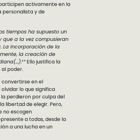
participen activamente en la
 personalista y de
imos tiempos ha supuesto un
 y que a la vez compusieran
. La incorporación de la
almente, la creación de
diana(…).
²
”
Ello justifica la
 al poder.
convertirse en el
lvidar lo que significa
 la perdieron por culpa del
a libertad de elegir. Pero,
ue no escogen
epresente a todas, desde la
ción a una lucha en un