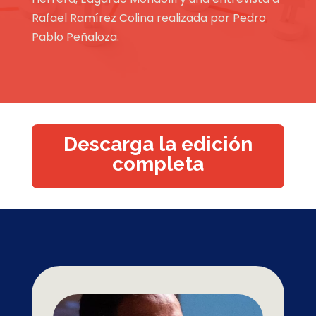
Rafael Ramírez Colina realizada por Pedro
Pablo Peñaloza.
Descarga la edición
completa