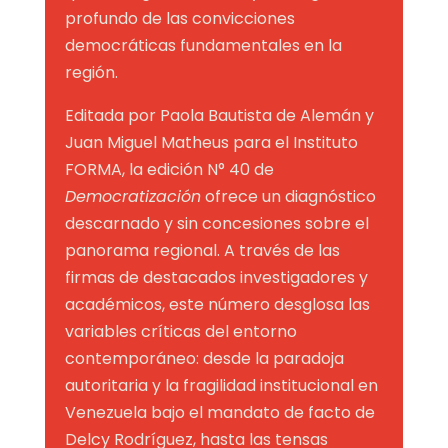
profundo de las convicciones
democráticas fundamentales en la
región
.
Editada por Paola Bautista de Alemán y
Juan Miguel Matheus para el Instituto
FORMA, la edición N° 40 de
Democratización
ofrece un diagnóstico
descarnado y sin concesiones sobre el
panorama regional
. A través de las
firmas de destacados investigadores y
académicos, este número desglosa las
variables críticas del entorno
contemporáneo: desde la paradoja
autoritaria y la fragilidad institucional en
Venezuela bajo el mandato de facto de
Delcy Rodríguez
, hasta las tensas