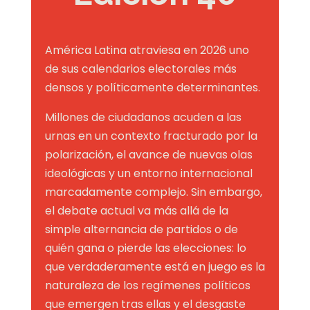
América Latina atraviesa en 2026 uno
de sus calendarios electorales más
densos y políticamente determinantes
.
Millones de ciudadanos acuden a las
urnas en un contexto fracturado por la
polarización, el avance de nuevas olas
ideológicas y un entorno internacional
marcadamente complejo
. Sin embargo,
el debate actual va más allá de la
simple alternancia de partidos o de
quién gana o pierde las elecciones: lo
que verdaderamente está en juego es la
naturaleza de los regímenes políticos
que emergen tras ellas y el desgaste