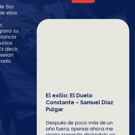
de 5to
e ellos
r
r,
 para su
stancia
ursos
s decir,
oseían
rado.
El exilio: El Duelo
Constante – Samuel Díaz
Pulgar
Después de poco más de un
año fuera, apenas ahora me
siento tranquilo diciéndolo en