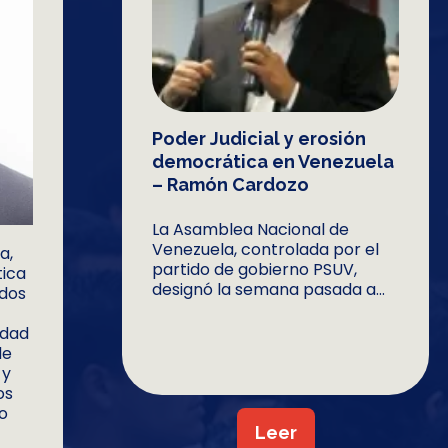
Poder Judicial y erosión
democrática en Venezuela
– Ramón Cardozo
La Asamblea Nacional de
Venezuela, controlada por el
a,
partido de gobierno PSUV,
tica
designó la semana pasada a...
ados
idad
de
 y
os
to
Leer