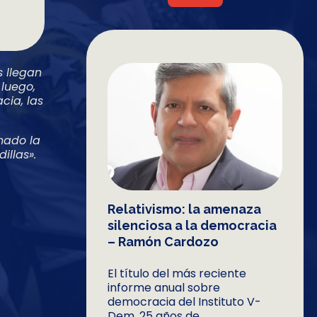
s llegan
 luego,
cia, las
nado la
illas».
Relativismo: la amenaza
silenciosa a la democracia
– Ramón Cardozo
El título del más reciente
informe anual sobre
democracia del Instituto V-
Dem, 25 años de