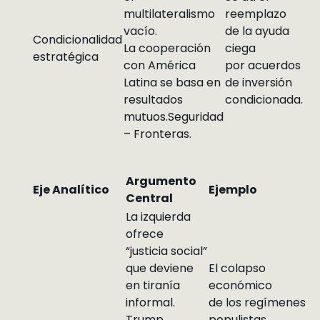
multilateralismo
reemplazo
vacío.
de la ayuda
Condicionalidad
La cooperación
ciega
estratégica
con América
por acuerdos
Latina se basa en
de inversión
resultados
condicionada.
mutuos.Seguridad
– Fronteras.
Argumento
Eje Analítico
Ejemplo
Central
La izquierda
ofrece
“justicia social”
que deviene
El colapso
en tiranía
económico
informal.
de los regímenes
Trump
populistas