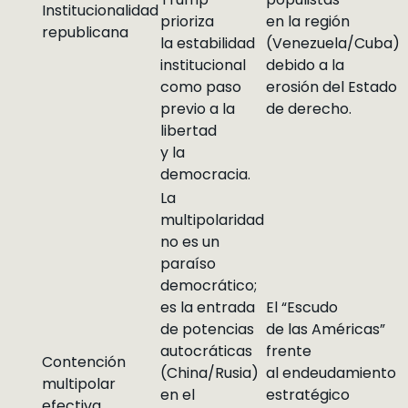
Institucionalidad
prioriza
en la región
republicana
la estabilidad
(Venezuela/Cuba)
institucional
debido a la
como paso
erosión del Estado
previo a la
de derecho.
libertad
y la
democracia.
La
multipolaridad
no es un
paraíso
democrático;
es la entrada
El “Escudo
de potencias
de las Américas”
autocráticas
frente
Contención
(China/Rusia)
al endeudamiento
multipolar
en el
estratégico
efectiva