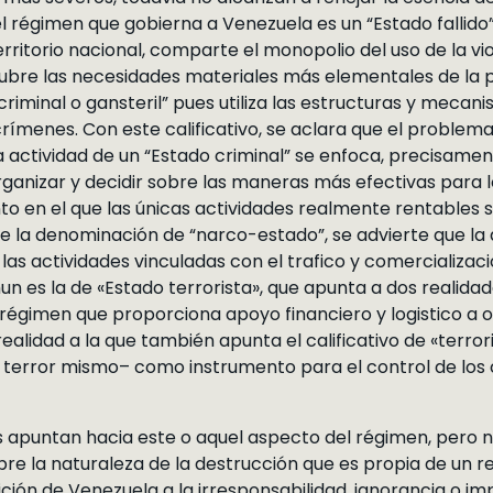
l régimen que gobierna a Venezuela es un “Estado fallido”
erritorio nacional, comparte el monopolio del uso de la v
 cubre las necesidades materiales más elementales de la 
criminal o gansteril” pues utiliza las estructuras y mecan
rímenes. Con este calificativo, se aclara que el problema
a actividad de un “Estado criminal” se enfoca, precisamente
rganizar y decidir sobre las maneras más efectivas para 
unto en el que las únicas actividades realmente rentables
de la denominación de “narco-estado”, se advierte que la 
las actividades vinculadas con el trafico y comercializac
un es la de «Estado terrorista», que apunta a dos realida
régimen que proporciona apoyo financiero y logistico a o
ealidad a la que también apunta el calificativo de «terrori
el terror mismo– como instrumento para el control de los
puntan hacia este o aquel aspecto del régimen, pero ning
bre la naturaleza de la destrucción que es propia de un re
ición de Venezuela a la irresponsabilidad, ignorancia o im