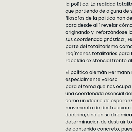
la política. La realidad tot
que partiendo de alguna de 
filosofos de la politica han
para desde allí revelar cómo
originando y reforzándose los
sus coordenada gnóstica²; Ha
parte del totalitarismo como
regímenes totalitarios para
rebeldía existencial frente a
El político alemán Hermann 
especialmente valioso
para el tema que nos ocupa 
una coordenada esencial del 
como un ideario de esperanz
movimiento de destrucción nih
doctrina, sino en su dinamic
determinacion de destruir tod
de contenido concreto, pues