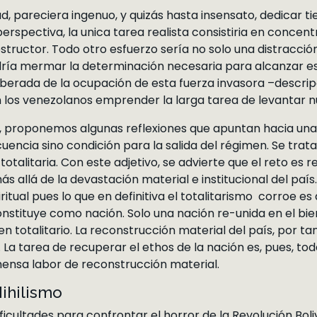
d, pareciera ingenuo, y quizás hasta insensato, dedicar ti
rspectiva, la unica tarea realista consistiria en concentr
ructor. Todo otro esfuerzo sería no solo una distracción i
ía mermar la determinación necesaria para alcanzar est
berada de la ocupación de esta fuerza invasora –descrip
 los venezolanos emprender la larga tarea de levantar 
, proponemos algunas reflexiones que apuntan hacia una d
ncia sino condición para la salida del régimen. Se trata, 
talitaria. Con este adjetivo, se advierte que el reto es 
 allá de la devastación material e institucional del país.
itual pues lo que en definitiva el totalitarismo corroe es
onstituye como nación. Solo una nación re-unida en el bien
 totalitario. La reconstrucción material del país, por tan
. La tarea de recuperar el ethos de la nación es, pues, t
mensa labor de reconstrucción material.
ihilismo
ficultades para confrontar el horror de la Revolución Boli