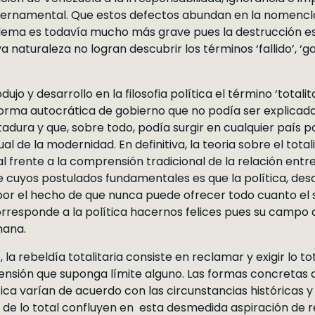
ernamental. Que estos defectos abundan en la nomenclat
blema es todavía mucho más grave pues la destrucción es
 naturaleza no logran descubrir los términos ‘fallido’, ‘ga
dujo y desarrollo en la filosofia política el término ‘total
forma autocrática de gobierno que no podía ser explicad
ctadura y que, sobre todo, podía surgir en cualquier país
tual de la modernidad. En definitiva, la teoria sobre el tota
 frente a la comprensión tradicional de la relación entre 
de cuyos postulados fundamentales es que la política, desd
a por el hecho de que nunca puede ofrecer todo cuanto e
corresponde a la política hacernos felices pues su campo 
mana.
la rebeldía totalitaria consiste en reclamar y exigir lo tot
nsión que suponga límite alguno. Las formas concretas 
tica varían de acuerdo con las circunstancias históricas y 
 de lo total confluyen en esta desmedida aspiración de 