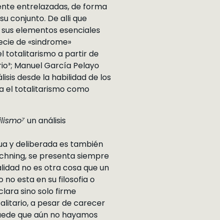
mente entrelazadas, de forma
 conjunto. De alli que
de sus elementos esenciales
pecie de «sindrome»
l totalitarismo a partir de
rio³; Manuel García Pelayo
sis desde la habilidad de los
a el totalitarismo como
ilismo⁷
un análisis
ua y deliberada es también
schning, se presenta siempre
lidad no es otra cosa que un
no esta en su filosofia o
lara sino solo firme
alitario, a pesar de carecer
puede que aún no hayamos