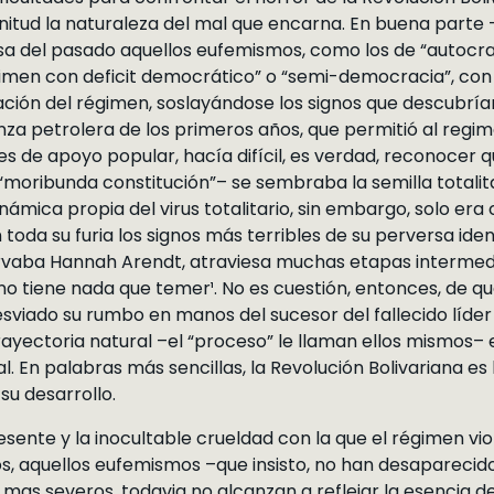
itud la naturaleza del mal que encarna. En buena parte 
osa del pasado aquellos eufemismos, como los de “autocra
gimen con deficit democrático” o “semi-democracia”, con l
ación del régimen, soslayándose los signos que descubrían 
za petrolera de los primeros años, que permitió al regim
 de apoyo popular, hacía difícil, es verdad, reconocer qu
moribunda constitución”– se sembraba la semilla totalita
inámica propia del virus totalitario, sin embargo, solo er
toda su furia los signos más terribles de su perversa iden
ervaba Hannah Arendt, atraviesa muchas etapas intermedi
o tiene nada que temer¹. No es cuestión, entonces, de que
sviado su rumbo en manos del sucesor del fallecido líder 
trayectoria natural –el “proceso” le llaman ellos mismos–
. En palabras más sencillas, la Revolución Bolivariana es 
su desarrollo.
esente y la inocultable crueldad con la que el régimen vi
os, aquellos eufemismos –que insisto, no han desaparecid
 mas severos, todavia no alcanzan a reflejar la esencia d