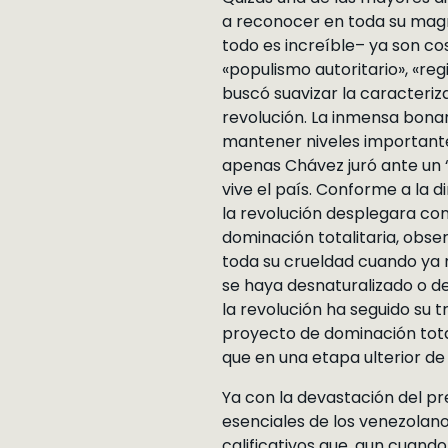
a reconocer en toda su magn
todo es increíble– ya son c
«populismo autoritario», «re
buscó suavizar la caracteriz
revolución. La inmensa bonan
mantener niveles importantes
apenas Chávez juró ante un “
vive el país. Conforme a la d
la revolución desplegara con 
dominación totalitaria, obs
toda su crueldad cuando ya n
se haya desnaturalizado o de
la revolución ha seguido su 
proyecto de dominación total
que en una etapa ulterior de 
Ya con la devastación del pr
esenciales de los venezolan
calificativos que, aun cuando