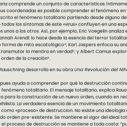
alitaria comprende un conjunto de características íntima
sus coordenadas es posible comprender el fenómeno en su
 descrito el fenómeno totalitario partiendo desde alguno 
 todos los síntomas de este «virus» confluyen en una es
 unos a los otros. Así, por ejemplo, Eric Voegelin analiza e
nnah Arendt lo hace desde la esencia del terror totalita
 forma de mito escatológico⁴; Karl Jaspers enfoca su análi
 transmutar la mentira en verdad⁵; y Albert Camus explor
l orden de la creación⁶.
Rauschning desarrolla en su obra
Una Revolución del Nih
pues ayuda a comprender por qué la destrucción contin
fenómeno totalitario. El mensaje totalitario, explica Rau
a para la construcción de un nuevo orden, cuando en rea
ilista. La verdadera esencia de un movimiento totalitario 
a como «proceso» de destruccion. No existe una ideologia c
o orden pre-existente. Se mantiene el vigor del ideal tot
 el proceso de destrucción se mantiene a toda costa: “