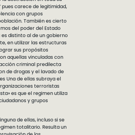
 pues carece de legitimidad,
iolencia con grupos
población. También es cierto
ismos del poder del Estado
 es distinto al de un gobierno
, en utilizar las estructuras
lograr sus propósitos
 son aquellas vinculadas con
acción criminal predilecta
ion de drogas y el lavado de
des Una de ellas subraya el
rganizaciones terroristas
sta» es que el regimen utiliza
 ciudadanos y grupos
una de ellas, incluso si se
gimen totalitario. Resulta un
provisación de los