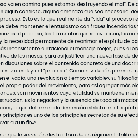
ceso va en camino pues estamos destruyendo el mal”. De a
tan algun conflicto, alguna amenaza que sea necesaria de
roceso. Esto es lo que realmente da “vida” al proceso revo
 que debe mantener el entusiasmo con frases incendiarias
nazas al proceso, las tormentas que se avecinan, las con
 la necesidad permanente de reanimar el espíritu de bat
ás inconsistente e irracional el mensaje mejor, pues el ob
vo de las masas, para asi justificar una nueva fase de de
 en discusiones sobre el contenido concreto de una doctri
una vez concluya el “proceso”. Como revolución permanent
n el vacío, una revolución a tiempo variable». su ‘filosofi
l propio poder del movimiento, para asi agregar más el
entonces, son movimientos cuya vitalidad se mantiene mie
rucción. Es la negacion y la ausencia de toda afirmacion p
er, lo que determina la dimensión nihilista en el espíritu 
 principios es uno de los principales secretos de su efect
arla a un fin»⁹.
ra que la vocación destructora de un régimen totalitario