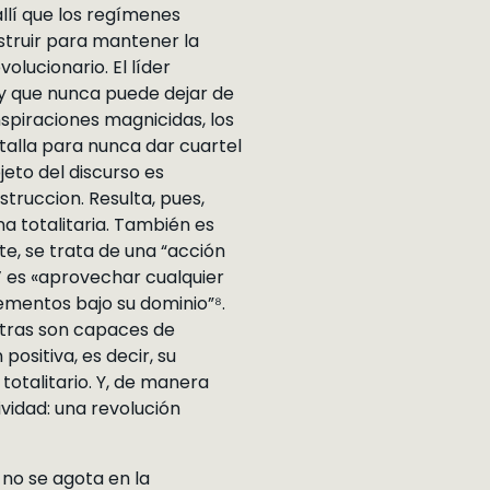
llí que los regímenes
struir para mantener la
lucionario. El líder
 y que nunca puede dejar de
spiraciones magnicidas, los
alla para nunca dar cuartel
jeto del discurso es
struccion. Resulta, pues,
na totalitaria. También es
e, se trata de una “acción
a’ es «aprovechar cualquier
ementos bajo su dominio”⁸.
ntras son capaces de
ositiva, es decir, su
totalitario. Y, de manera
ividad: una revolución
 no se agota en la