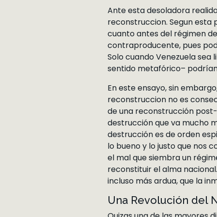
Ante esta desoladora realida
reconstruccion. Segun esta pe
cuanto antes del régimen dest
contraproducente, pues podr
Solo cuando Venezuela sea li
sentido metafórico– podrían
En este ensayo, sin embargo
reconstruccion no es consecue
de una reconstrucción post-to
destrucción que va mucho más
destrucción es de orden espir
lo bueno y lo justo que nos c
el mal que siembra un régimen
reconstituir el alma nacional
incluso más ardua, que la in
Una Revolución del N
Quizas una de las mayores di