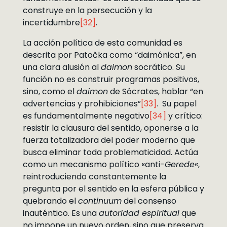
construye en la persecución y la
incertidumbre
[32]
.
La acción política de esta comunidad es
descrita por Patočka como “daimónica”, en
una clara alusión al
daimon
socrático. Su
función no es construir programas positivos,
sino, como el
daimon
de Sócrates, hablar “en
advertencias y prohibiciones”
[33]
. Su papel
es fundamentalmente negativo
[34]
y crítico:
resistir la clausura del sentido, oponerse a la
fuerza totalizadora del poder moderno que
busca eliminar toda problematicidad. Actúa
como un mecanismo político «anti-
Gerede
«,
reintroduciendo constantemente la
pregunta por el sentido en la esfera pública y
quebrando el
continuum
del consenso
inauténtico. Es una
autoridad espiritual
que
no impone un nuevo orden, sino que preserva