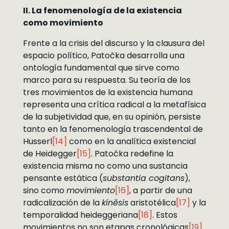
II. La fenomenología de la existencia
como movimiento
Frente a la crisis del discurso y la clausura del
espacio político, Patočka desarrolla una
ontología fundamental que sirve como
marco para su respuesta. Su teoría de los
tres movimientos de la existencia humana
representa una crítica radical a la metafísica
de la subjetividad que, en su opinión, persiste
tanto en la fenomenología trascendental de
Husserl
[14]
como en la analítica existencial
de Heidegger
[15]
. Patočka redefine la
existencia misma no como una sustancia
pensante estática (
substantia cogitans
),
sino como
movimiento
[16]
, a partir de una
radicalización de la
kínēsis
aristotélica
[17]
y la
temporalidad heideggeriana
[18]
. Estos
movimientos no son etapas cronológicas
[19]