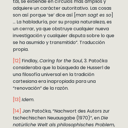
tal, se extiende en círculos más amplios y
adquiere un carácter autoritativo. Las cosas
son así porque ‘se’ dice así [
man sagt es so
]
… La habladuría, por su propia naturaleza, es
un cerrar, ya que obstruye cualquier nueva
investigación y cualquier disputa sobre lo que
se ha asumido y transmitido”. Traducción
propia.
[12]
Findlay,
Caring for the Soul
, 3. Patočka
consideraba que la búsqueda de Husserl de
una filosofía universal en la tradición
cartesiana era inapropiada para una
“renovación” de la razón.
[13]
Idem
.
[14]
Jan Patočka, “Nachwort des Autors zur
tschechischen Neuausgabe (1970)”, en
Die
natürliche Welt als philosophisches Problem
,