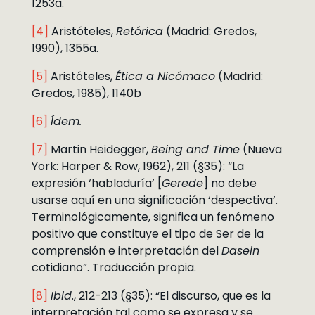
1253a.
[4]
Aristóteles,
Retórica
(Madrid: Gredos,
1990), 1355a.
[5]
Aristóteles,
Ética a Nicómaco
(Madrid:
Gredos, 1985), 1140b
[6]
Ídem.
[7]
Martin Heidegger,
Being and Time
(Nueva
York: Harper & Row, 1962), 211 (§35): “La
expresión ‘habladuría’ [
Gerede
] no debe
usarse aquí en una significación ‘despectiva’.
Terminológicamente, significa un fenómeno
positivo que constituye el tipo de Ser de la
comprensión e interpretación del
Dasein
cotidiano”. Traducción propia.
[8]
Ibid
., 212-213 (§35): “El discurso, que es la
interpretación tal como se expresa y se