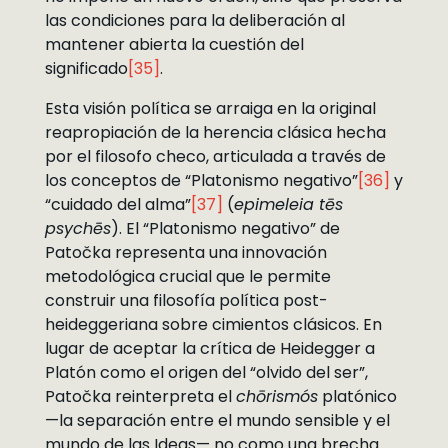
las condiciones para la deliberación al
mantener abierta la cuestión del
significado
[35]
.
Esta visión política se arraiga en la original
reapropiación de la herencia clásica hecha
por el filosofo checo, articulada a través de
los conceptos de “Platonismo negativo”
[36]
y
“cuidado del alma”
[37]
(
epimeleia tēs
psychēs
). El “Platonismo negativo” de
Patočka representa una innovación
metodológica crucial que le permite
construir una filosofía política post-
heideggeriana sobre cimientos clásicos. En
lugar de aceptar la crítica de Heidegger a
Platón como el origen del “olvido del ser”,
Patočka reinterpreta el
chōrismós
platónico
—la separación entre el mundo sensible y el
mundo de las Ideas— no como una brecha