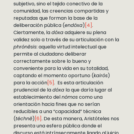
subjetivo, sino el tejido conectivo de la
comunidad, las creencias compartidas y
reputadas que forman la base de la
deliberación pública (
endóxa
)
[4]
.
Ciertamente, la
dóxa
adquiere su plena
validez solo a través de su articulación con la
phrónēsis
: aquella virtud intelectual que
permite al ciudadano deliberar
correctamente sobre lo bueno y
conveniente para la vida en su totalidad,
captando el momento oportuno (
kairós
)
para la acción
[5]
. Es esta articulación
prudencial de la
dóxa
la que daría lugar al
establecimiento del
nómos
como una
orientación hacia fines que no serían
reducibles a una “capacidad” técnica
(
téchnē
)
[6]
. De esta manera, Aristóteles nos
presenta una esfera pública donde el
discurso está intrínsecamente ligado al juicio