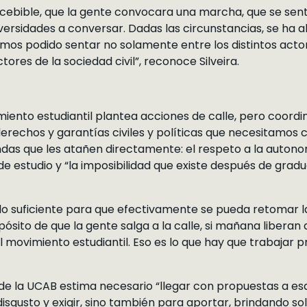
ncebible, que la gente convocara una marcha, que se s
iversidades a conversar. Dadas las circunstancias, se ha 
os podido sentar no solamente entre los distintos acto
ctores de la sociedad civil”, reconoce Silveira.
iento estudiantil plantea acciones de calle, pero coordi
 derechos y garantías civiles y políticas que necesitamos 
ndas que les atañen directamente: el respeto a la autonomí
e estudio y “la imposibilidad que existe después de grad
lo suficiente para que efectivamente se pueda retomar la c
pósito de que la gente salga a la calle, si mañana liberan 
movimiento estudiantil. Eso es lo que hay que trabajar prev
 de la UCAB estima necesario “llegar con propuestas a esa
sgusto y exigir, sino también para aportar, brindando so