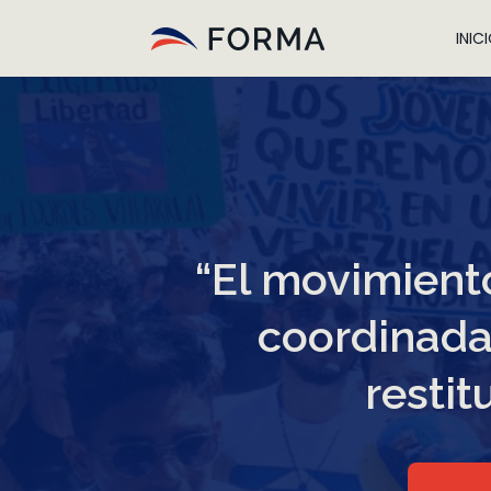
INIC
“El movimiento
coordinadas
restit