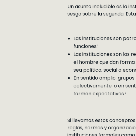
Un asunto ineludible es la in
sesgo sobre la segunda. Estas
Las instituciones son patr
funciones.¹
Las instituciones son las 
el hombre que dan forma a
sea político, social o econ
En sentido amplio: grupo
colectivamente; o en senti
formen expectativas.³
Si llevamos estos conceptos 
reglas, normas y organizaci
instituciones formales como 