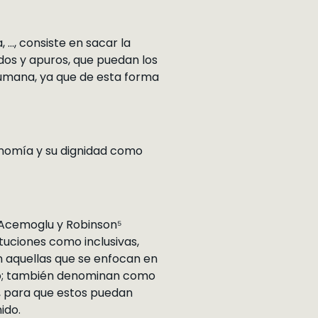
…, consiste en sacar la
dos y apuros, que puedan los
humana, ya que de esta forma
onomía y su dignidad como
e Acemoglu y Robinson⁵
ituciones como inclusivas,
on aquellas que se enfocan en
eso; también denominan como
r, para que estos puedan
ido.