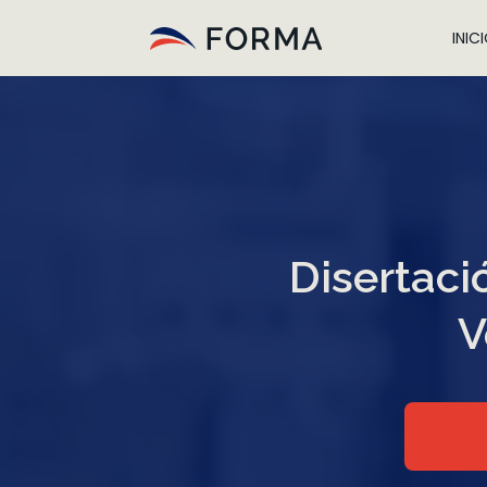
INIC
Disertaci
V