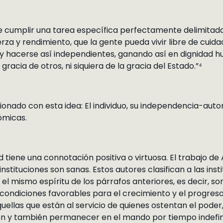
 cumplir una tarea específica perfectamente delimitada, 
za y rendimiento, que la gente pueda vivir libre de cuida
y hacerse así independientes, ganando así en dignidad 
racia de otros, ni siquiera de la gracia del Estado.”⁴
onado con esta idea: El individuo, su independencia-aut
ómicas.
ad tiene una connotación positiva o virtuosa. El trabajo d
stituciones son sanas. Estos autores clasifican a las inst
el mismo espíritu de los párrafos anteriores, es decir, s
s condiciones favorables para el crecimiento y el progr
aquellas que están al servicio de quienes ostentan el pode
ción y también permanecer en el mando por tiempo indefin