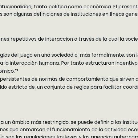
stitucionalidad, tanto política como económica. El present
 son algunas definiciones de instituciones en líneas gene
ones repetitivos de interacción a través de la cual la s
reglas del juego en una sociedad o, más formalmente, son 
 la interacción humana. Por tanto estructuran incentiv
ómico.”²
s persistentes de normas de comportamiento que sirven a
do estricto de, un conjunto de reglas para facilitar coord
a un ámbito más restringido, se puede definir a las inst
ones que enmarcan el funcionamiento de la actividad eco
lo son las regulaciones, las leyes y las agencias gubern