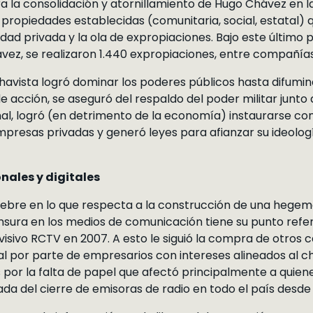
 la consolidación y atornillamiento de Hugo Chávez en la s
 propiedades establecidas (comunitaria, social, estatal)
edad privada y la ola de expropiaciones. Bajo este último p
ez, se realizaron 1.440 expropiaciones, entre compañías
havista logró dominar los poderes públicos hasta difumi
acción, se aseguró del respaldo del poder militar junto a 
nal, logró (en detrimento de la economía) instaurarse 
mpresas privadas y generó leyes para afianzar su ideolo
nales y digitales
iebre en lo que respecta a la construcción de una hege
nsura en los medios de comunicación tiene su punto refer
visivo RCTV en 2007. A esto le siguió la compra de otros 
l por parte de empresarios con intereses alineados al ch
 por la falta de papel que afectó principalmente a quiene
a del cierre de emisoras de radio en todo el país desde