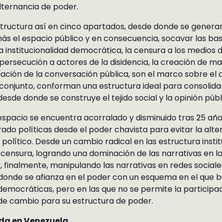
alternancia de poder.
structura así en cinco apartados, desde donde se genera
más el espacio público y en consecuencia, socavar las ba
a institucionalidad democrática, la censura a los medios
a persecución a actores de la disidencia, la creación de m
ción de la conversación pública, son el marco sobre el c
 conjunto, conforman una estructura ideal para consolida
sde donde se construye el tejido social y la opinión públ
espacio se encuentra acorralado y disminuido tras 25 año
do políticas desde el poder chavista para evitar la alte
político. Desde un cambio radical en las estructura insti
 censura, logrando una dominación de las narrativas en 
y, finalmente, manipulando las narrativas en redes sociale
 donde se afianza en el poder con un esquema en el que b
mocráticas, pero en las que no se permite la participac
 de cambio para su estructura de poder.
ida en Venezuela