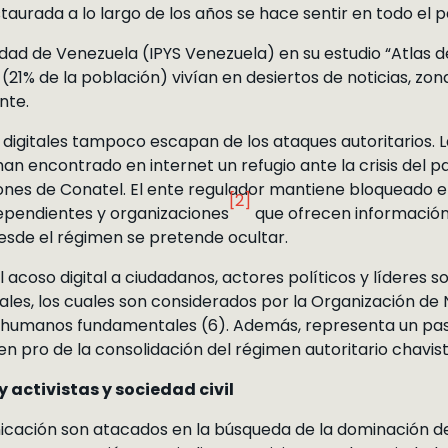
staurada a lo largo de los años se hace sentir en todo el p
edad de Venezuela (IPYS Venezuela) en su estudio “Atlas de
(21% de la población) vivían en desiertos de noticias, zon
nte.
digitales tampoco escapan de los ataques autoritarios.
n encontrado en internet un refugio ante la crisis del p
iones de Conatel. El ente regulador mantiene bloqueado 
[2]
ependientes y organizaciones
que ofrecen información 
desde el régimen se pretende ocultar.
 acoso digital a ciudadanos, actores políticos y líderes s
itales, los cuales son considerados por la Organización de
s humanos fundamentales (6). Además, representa un pa
n pro de la consolidación del régimen autoritario chavist
 activistas y sociedad civil
icación son atacados en la búsqueda de la dominación de