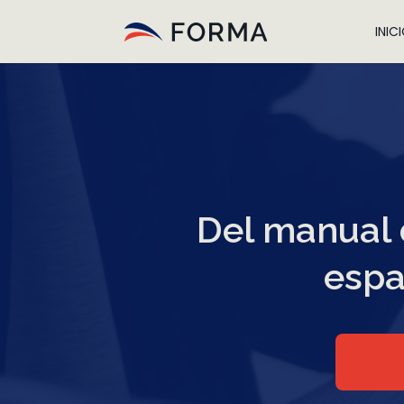
INIC
Del manual d
espa