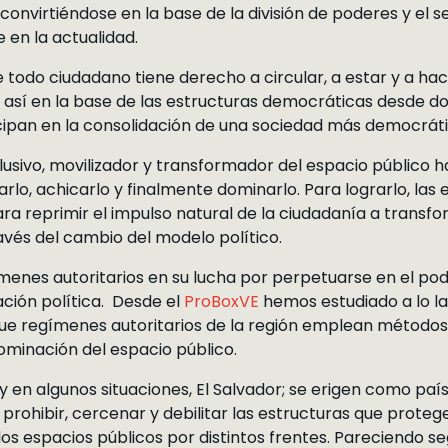
convirtiéndose en la base de la división de poderes y el se
en la actualidad.
todo ciudadano tiene derecho a circular, a estar y a hacer
e así en la base de las estructuras democráticas desde d
cipan en la consolidación de una sociedad más democráti
lusivo, movilizador y transformador del espacio público 
arlo, achicarlo y finalmente dominarlo. Para lograrlo, la
a reprimir el impulso natural de la ciudadanía a transf
ravés del cambio del modelo político.
ímenes autoritarios en su lucha por perpetuarse en el pode
ación política. Desde el
ProBoxVE
hemos estudiado a lo la
ue regímenes autoritarios de la región emplean métodos s
dominación del espacio público.
y en algunos situaciones, El Salvador; se erigen como paí
rohibir, cercenar y debilitar las estructuras que protegen
 los espacios públicos por distintos frentes. Pareciendo 