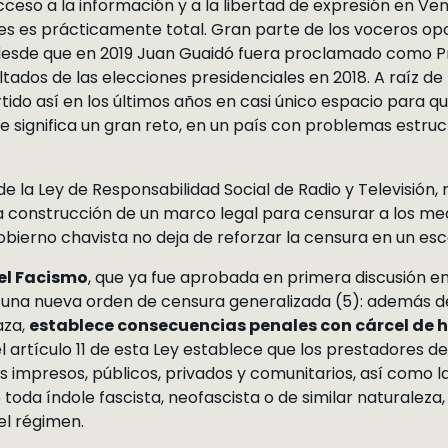
 acceso a la información y a la libertad de expresión en V
es es prácticamente total. Gran parte de los voceros op
 desde que en 2019 Juan Guaidó fuera proclamado como Pr
tados de las elecciones presidenciales en 2018. A raíz de 
ido así en los últimos años en casi único espacio para qu
e significa un gran reto, en un país con problemas estruct
e la Ley de Responsabilidad Social de Radio y Televisión
la construcción de un marco legal para censurar a los med
 gobierno chavista no deja de reforzar la censura en un es
 el Facismo
, que ya fue aprobada en primera discusión e
a una nueva orden de censura generalizada (5): además d
aza,
establece consecuencias penales con cárcel de h
 artículo 11 de esta Ley establece que los prestadores de s
 impresos, públicos, privados y comunitarios, así como l
 toda índole fascista, neofascista o de similar naturalez
el régimen.