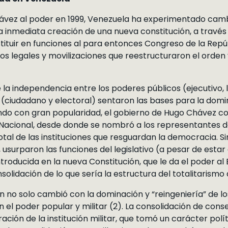
ávez al poder en 1999, Venezuela ha experimentado camb
La inmediata creación de una nueva constitución, a trav
tituir en funciones al para entonces Congreso de la Repúbl
os legales y movilizaciones que reestructuraron el orden
la independencia entre los poderes públicos (ejecutivo, leg
(ciudadano y electoral) sentaron las bases para la dom
ando con gran popularidad, el gobierno de Hugo Chávez co
 Nacional, desde donde se nombró a los representantes 
tal de las instituciones que resguardan la democracia. S
surparon las funciones del legislativo (a pesar de estar 
introducida en la nueva Constitución, que le da el poder al 
solidación de lo que sería la estructura del totalitarismo 
ón no solo cambió con la dominación y “reingeniería” de lo
el poder popular y militar (2). La consolidación de co
ración de la institución militar, que tomó un carácter pol