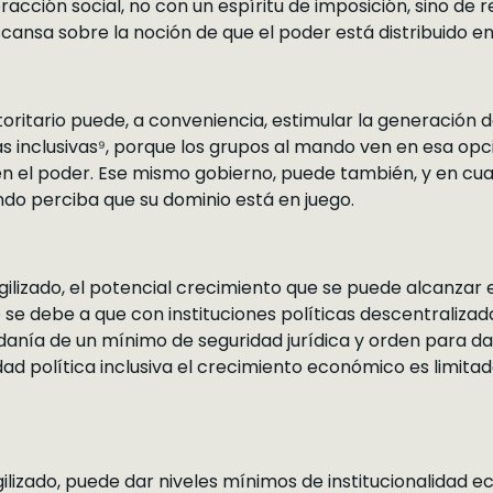
eracción social, no con un espíritu de imposición, sino de 
escansa sobre la noción de que el poder está distribuido en
toritario puede, a conveniencia, estimular la generación d
s inclusivas⁹, porque los grupos al mando ven en esa op
 en el poder. Ese mismo gobierno, puede también, y en c
do perciba que su dominio está en juego.
agilizado, el potencial crecimiento que se puede alcanzar
o se debe a que con instituciones políticas descentralizada
danía de un mínimo de seguridad jurídica y orden para dar
dad política inclusiva el crecimiento económico es limitad
gilizado, puede dar niveles mínimos de institucionalidad e