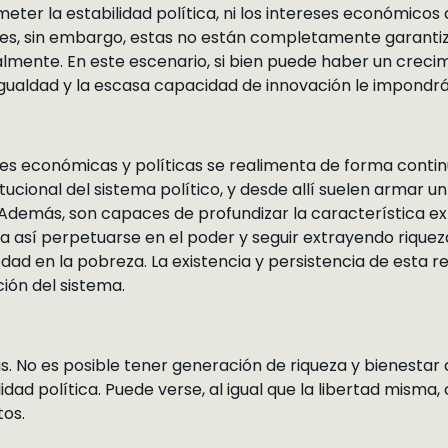
ter la estabilidad política, ni los intereses económicos d
es, sin embargo, estas no están completamente garantiz
almente. En este escenario, si bien puede haber un creci
igualdad y la escasa capacidad de innovación le impondr
ones económicas y políticas se realimenta de forma cont
tucional del sistema político, y desde allí suelen armar 
Además, son capaces de profundizar la característica ext
ara así perpetuarse en el poder y seguir extrayendo rique
edad en la pobreza. La existencia y persistencia de esta 
ión del sistema.
ras. No es posible tener generación de riqueza y bienesta
nalidad política. Puede verse, al igual que la libertad mis
tos.