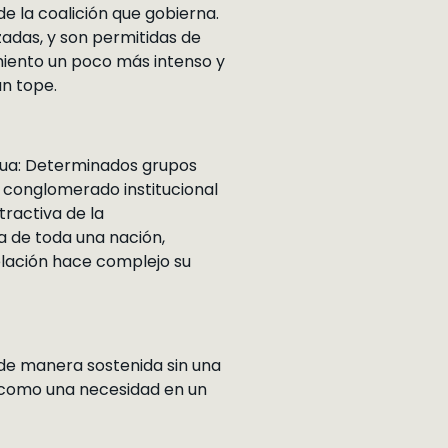
e la coalición que gobierna.
adas, y son permitidas de
miento un poco más intenso y
án tope.
inua: Determinados grupos
un conglomerado institucional
ractiva de la
za de toda una nación,
relación hace complejo su
r de manera sostenida sin una
ma, como una necesidad en un