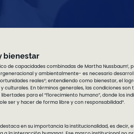
y bienestar
ófico de capacidades combinadas de Martha Nussbaum¹, p
tergeneracional y ambientalmente- es necesario desarrol
portunidades reales²; entendiendo como bienestar, el logr
 y culturales. En términos generales, las condiciones son
 libertades para el “florecimiento humano”, donde los i
le ser y hacer de forma libre y con responsabilidad³.
estaca en su importancia la institucionalidad, es decir, e
a a la interacción humana⁴. Ese marco institucional no p