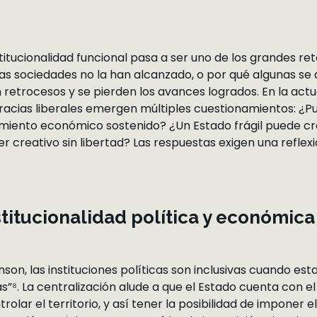
nstitucionalidad funcional pasa a ser uno de los grandes re
as sociedades no la han alcanzado, o por qué algunas se
 retrocesos y se pierden los avances logrados. En la act
racias liberales emergen múltiples cuestionamientos: ¿P
imiento económico sostenido? ¿Un Estado frágil puede cr
er creativo sin libertad? Las respuestas exigen una refle
stitucionalidad política y económica
son, las instituciones políticas son inclusivas cuando es
as”⁸. La centralización alude a que el Estado cuenta con e
trolar el territorio, y así tener la posibilidad de imponer