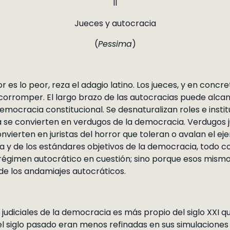
II
Jueces y autocracia
(
Pessima
)
r es lo peor, reza el adagio latino. Los jueces, y en concre
corromper. El largo brazo de las autocracias puede alcan
emocracia constitucional. Se desnaturalizan roles e insti
se convierten en verdugos de la democracia. Verdugos jud
onvierten en juristas del horror que toleran o avalan el eje
a y de los estándares objetivos de la democracia, todo 
l régimen autocrático en cuestión; sino porque esos mism
de los andamiajes autocráticos.
udiciales de la democracia es más propio del siglo XXI qu
el siglo pasado eran menos refinadas en sus simulaciones 