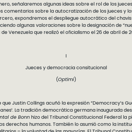
ero, señalaremos algunas ideas sobre el rol de los juec
 comentarios sobre la autocratización de los jueces y los
ercero, expondremos el despliegue autocrático del chav
aciendo algunas valoraciones sobre la designación de “nu
de Venezuela que realizó el oficialismo el 26 de abril de 2
I
Jueces y democracia consitucional
(
Optimi
)
que Justin Collings acuñó la expresión “Democracy’s Guar
manes¹. La tradición democrática germana inaugurada de
ntal de Bonn
hizo del Tribunal Constitucional Federal la 
los derechos humanos. También lo asumió como la instit
itarios – la voluntad de las mayorías. El Tribunal Constit