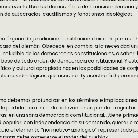
reservar la libertad democrática de la nación alemana y
n de autocracias, caudillismos y fanatismos ideológicos.
o órgano de jurisdicción constitucional excede por mucho 
caso del alemán. Obedece, en cambio, a la necesidad uni
eludible de las democracias constitucionales, a saber: 
la base de todo orden de democracia constitucional. Y esto
lítico y cultural apropiado nacen las posibilidades de conj
anatismos ideológicos que acechan (y acecharán) perenn
ema debemos profundizar en los términos e implicaciones
o de partida para hacerlo es levantar un par de preguntas
: en una sana democracia constitucional, ¿tiene prima
d popular, con independencia de su contenido, querer o
macía el elemento “normativo-axiológico” representado por
 formas debe someterse el poder del pueblo?