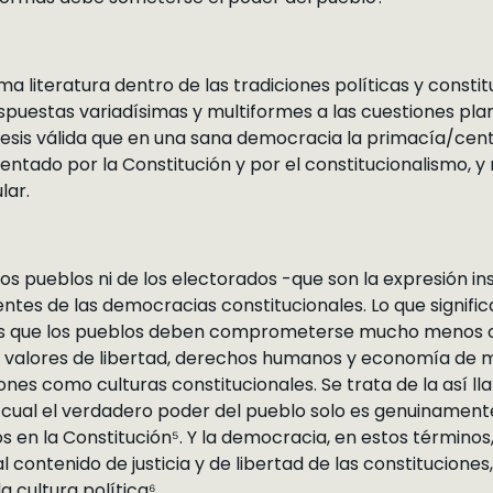
a literatura dentro de las tradiciones políticas y consti
spuestas variadísimas y multiformes a las cuestiones plan
is válida que en una sana democracia la primacía/centr
ntado por la Constitución y por el constitucionalismo, y
lar.
os pueblos ni de los electorados -que son la expresión ins
ntes de las democracias constitucionales. Lo que signifi
s que los pueblos deben comprometerse mucho menos co
 valores de libertad, derechos humanos y economía de 
ones como culturas constitucionales. Se trata de la así l
 cual el verdadero poder del pueblo solo es genuinamente
s en la Constitución⁵. Y la democracia, en estos término
l contenido de justicia y de libertad de las constitucione
 cultura política⁶.