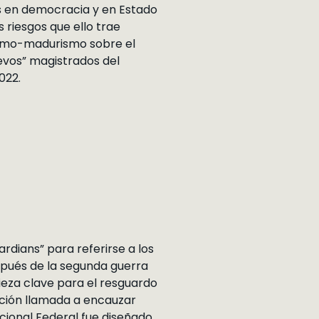
es en democracia y en Estado
 riesgos que ello trae
ismo-madurismo sobre el
evos” magistrados del
022.
dians” para referirse a los
spués de la segunda guerra
pieza clave para el resguardo
ución llamada a encauzar
ucional Federal fue diseñado,