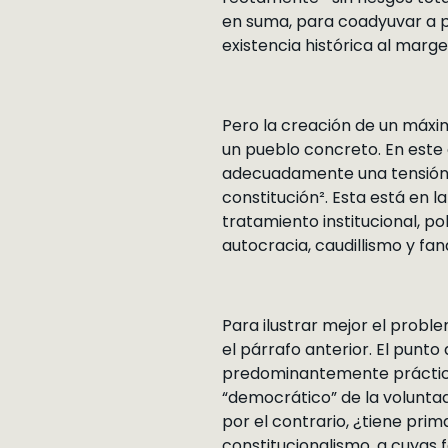
en suma, para coadyuvar a p
existencia histórica al marge
Pero la creación de un máxim
un pueblo concreto. En este 
adecuadamente una tensión in
constitución². Esta está en 
tratamiento institucional, po
autocracia, caudillismo y f
Para ilustrar mejor el probl
el párrafo anterior. El punt
predominantemente prácticas
“democrático” de la volunta
por el contrario, ¿tiene pri
constitucionalismo, a cuyas