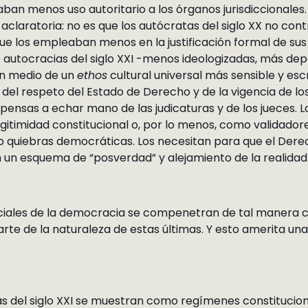
daban menos uso autoritario a los órganos jurisdiccionales
 aclaratoria: no es que los autócratas del siglo XX no con
que los empleaban menos en la justificación formal de sus i
as autocracias del siglo XXI -menos ideologizadas, más d
n medio de un
ethos
cultural universal más sensible y es
 del respeto del Estado de Derecho y de la vigencia de 
nsas a echar mano de las judicaturas y de los jueces. L
itimidad constitucional o, por lo menos, como validadore
o quiebras democráticas. Los necesitan para que el Derech
 un esquema de “posverdad” y alejamiento de la realidad d
iciales de la democracia se compenetran de tal manera co
rte de la naturaleza de estas últimas. Y esto amerita un
ias del siglo XXI se muestran como regímenes constituciona