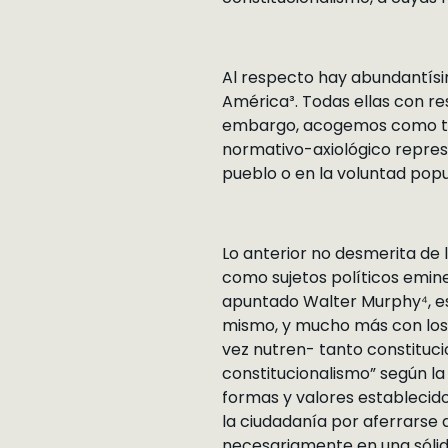
Al respecto hay abundantísim
América³. Todas ellas con re
embargo, acogemos como tes
normativo-axiológico represe
pueblo o en la voluntad popu
Lo anterior no desmerita de l
como sujetos políticos emine
apuntado Walter Murphy⁴, e
mismo, y mucho más con los
vez nutren- tanto constituci
constitucionalismo” según la
formas y valores establecido
la ciudadanía por aferrarse a
necesariamente en una sólida