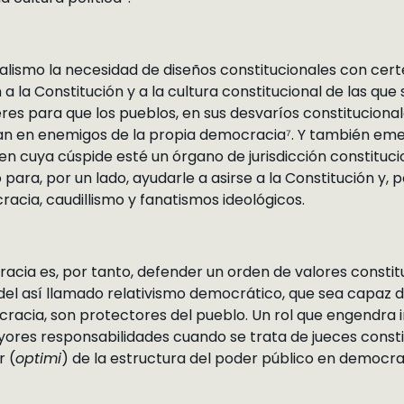
ealismo la necesidad de diseños constitucionales con ce
a la Constitución y a la cultura constitucional de las que 
s para que los pueblos, en sus desvaríos constitucional
tan en enemigos de la propia democracia⁷. Y también eme
en cuya cúspide esté un órgano de jurisdicción constituci
ara, por un lado, ayudarle a asirse a la Constitución y, p
racia, caudillismo y fanatismos ideológicos.
racia es, por tanto, defender un orden de valores constit
 del así llamado relativismo democrático, que sea capaz 
cracia, son protectores del pueblo. Un rol que engendra i
yores responsabilidades cuando se trata de jueces const
r (
optimi
) de la estructura del poder público en democra