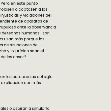
. Pero en este punto
trolasen o coptasen a los
njusticias y violaciones del
ependiente de aparatos de
crupuloso ante la observancia
los derechos humanos- son
os usan más porque los
s de situaciones de
o y lo jurídico sean el
e las cosas¹¹.
n las autocracias del siglo
a explicación con más
les o aspiran a simularlo.