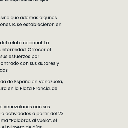
s, sino que además algunos
ones B, se establecieron en
el relato nacional. La
uniformidad. Ofrecer el
s sus esfuerzos por
ncontrado con sus autores y
das.
jada de España en Venezuela,
ura en la Plaza Francia, de
es venezolanos con sus
o actividades a partir del 23
ema “Palabras al vuelo”, el
n el número de días