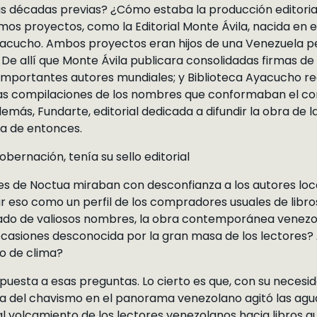
las décadas previas? ¿Cómo estaba la producción editori
imos proyectos, como la Editorial Monte Ávila, nacida en e
Ayacucho. Ambos proyectos eran hijos de una Venezuela pe
 De allí que Monte Ávila publicara consolidadas firmas de
importantes autores mundiales; y Biblioteca Ayacucho re
cas compilaciones de los nombres que conformaban el corp
demás, Fundarte, editorial dedicada a difundir la obra de
la de entonces.
obernación, tenía su sello editorial
tes de Noctua miraban con desconfianza a los autores l
eso como un perfil de los compradores usuales de libro
ñado de valiosos nombres, la obra contemporánea venezo
asiones desconocida por la gran masa de los lectores? 
o de clima?
spuesta a esas preguntas. Lo cierto es que, con su necesi
ncia del chavismo en el panorama venezolano agitó las agu
al volcamiento de los lectores venezolanos hacia libros qu