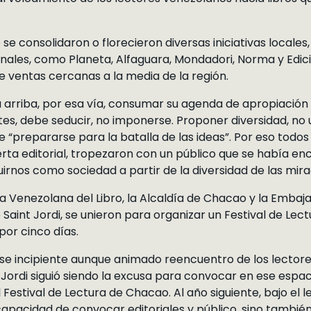
 se consolidaron o florecieron diversas iniciativas locale
nales, como Planeta, Alfaguara, Mondadori, Norma y Edici
 ventas cercanas a la media de la región.
a arriba, por esa vía, consumar su agenda de apropiación d
rtes, debe seducir, no imponerse. Proponer diversidad, no 
de “prepararse para la batalla de las ideas”. Por eso todo
ferta editorial, tropezaron con un público que se había e
uirnos como sociedad a partir de la diversidad de las mira
a Venezolana del Libro, la Alcaldía de Chacao y la Emba
Saint Jordi, se unieron para organizar un Festival de Lect
por cinco días.
ese incipiente aunque animado reencuentro de los lector
t Jordi siguió siendo la excusa para convocar en ese espaci
 Festival de Lectura de Chacao. Al año siguiente, bajo el l
capacidad de convocar editoriales y público, sino tambié