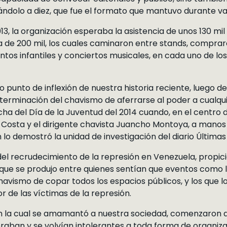
ándolo a diez, que fue el formato que mantuvo durante va
13, la organización esperaba la asistencia de unos 130 mil v
a de 200 mil, los cuales caminaron entre stands, compraron
ntos infantiles y conciertos musicales, en cada uno de lo
o punto de inflexión de nuestra historia reciente, luego d
terminación del chavismo de aferrarse al poder a cualqui
rcha del Día de la Juventud del 2014 cuando, en el centro
a Costa y el dirigente chavista Juancho Montoya, a manos
 lo demostró la unidad de investigación del diario Últimas 
 del recrudecimiento de la represión en Venezuela, propic
a que se produjo entre quienes sentían que eventos como la
chavismo de copar todos los espacios públicos, y los que 
or de las víctimas de la represión.
 con la cual se amamantó a nuestra sociedad, comenzaron a
raban y se volvían intolerantes a toda forma de organiza