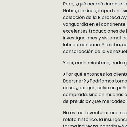
Pero, ¿qué ocurrió durante 
Había, sin duda, importantís
colección de la Biblioteca 
vanguardia en el continente.
excelentes traducciones de 
investigaciones y sistemáti
latinoamericana. Y existía, a
consolidación de la Venezue
Y así, cada ministerio, cada g
¿Por qué entonces los clien
Boersner? ¿Podríamos tomar 
caso, ¿por qué, salvo un pu
comprada, sino en muchas oc
de prejuicio? ¿De mercadeo 
No es fácil aventurar una re
relato histórico, la insurge
forma indirecta, contribuyó 