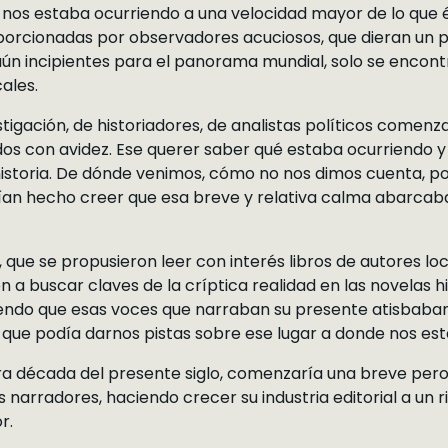
 nos estaba ocurriendo a una velocidad mayor de lo que 
porcionadas por observadores acuciosos, que dieran un 
 aún incipientes para el panorama mundial, solo se encont
cales.
stigación, de historiadores, de analistas políticos comenz
dos con avidez. Ese querer saber qué estaba ocurriendo y
 historia. De dónde venimos, cómo no nos dimos cuenta,
an hecho creer que esa breve y relativa calma abarcaba
, que se propusieron leer con interés libros de autores l
a buscar claves de la críptica realidad en las novelas hi
yendo que esas voces que narraban su presente atisbaban
que podía darnos pistas sobre ese lugar a donde nos e
 década del presente siglo, comenzaría una breve pero f
 narradores, haciendo crecer su industria editorial a un
r.