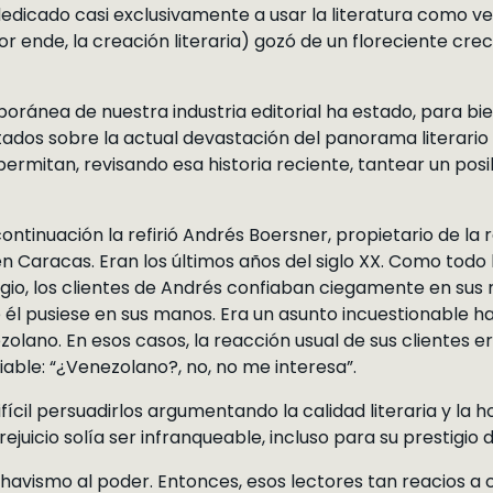
dedicado casi exclusivamente a usar la literatura como 
 por ende, la creación literaria) gozó de un floreciente c
oránea de nuestra industria editorial ha estado, para bien
ados sobre la actual devastación del panorama literario 
rmitan, revisando esa historia reciente, tantear un posi
ontinuación la refirió Andrés Boersner, propietario de la 
en Caracas. Eran los últimos años del siglo XX. Como todo
tigio, los clientes de Andrés confiaban ciegamente en sus
ue él pusiese en sus manos. Era un asunto incuestionable 
ano. En esos casos, la reacción usual de sus clientes era
able: “¿Venezolano?, no, no me interesa”.
cil persuadirlos argumentando la calidad literaria y la h
rejuicio solía ser infranqueable, incluso para su prestigio d
 chavismo al poder. Entonces, esos lectores tan reacios a