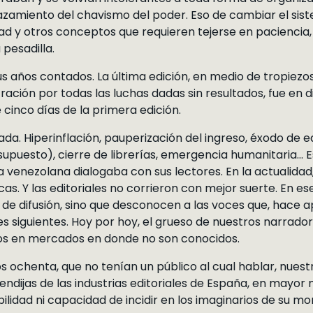
lazamiento del chavismo del poder. Eso de cambiar el sis
dad y otros conceptos que requieren tejerse en paciencia,
 pesadilla.
 sus años contados. La última edición, en medio de tropie
ación por todas las luchas dadas sin resultados, fue en d
 cinco días de la primera edición.
ada. Hiperinflación, pauperización del ingreso, éxodo de ed
supuesto), cierre de librerías, emergencia humanitaria… E
 venezolana dialogaba con sus lectores. En la actualidad, 
s. Y las editoriales no corrieron con mejor suerte. En es
de difusión, sino que desconocen a las voces que, hace a
 siguientes. Hoy por hoy, el grueso de nuestros narradore
os en mercados en donde no son conocidos.
 ochenta, que no tenían un público al cual hablar, nuestr
endijas de las industrias editoriales de España, en mayor 
bilidad ni capacidad de incidir en los imaginarios de su m