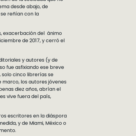
tema desde abajo, de
 se reñían con la
zos, exacerbación del ánimo
iciembre de 2017, y cerró el
itoriales y autores (y de
so fue asfixiando ese breve
solo cinco librerías se
e marco, los autores jóvenes
penas diez años, abrían el
s vive fuera del país,
os escritores en la diáspora
medida, y de Miami, México o
omento.